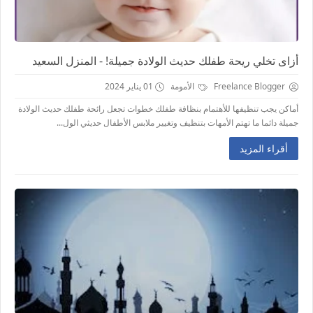
أزاى تخلي ريحة طفلك حديث الولادة جميلة! - المنزل السعيد
Freelance Blogger
الأمومة
01 يناير 2024
أماكن يجب تنظيفها للأهتمام بنظافة طفلك خطوات تجعل رائحة طفلك حديث الولادة
جميلة دائما ما تهتم الأمهات بتنظيف وتغيير ملابس الأطفال حديثي الول...
أقراء المزيد